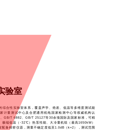
实验室
的综合性实验室体系，覆盖声学、焓差、低温等多维度测试能
家计量测试中心及合肥通用机电国家检测中心等权威机构认
5、GB/T 6882、GB/T 25127等30余项国际及国家标准，可精
极端低温（-32℃）热泵性能、大冷量机组（最高1650kW）
配备精密仪器，测量不确定度低至1.0dB（k=2），测试范围