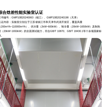
综合焓差性能实验室认证
证书编号：GMP10B20240063（镇江）、GMP10B20240198（天津）
认证内容：实验室分别位于江苏省镇江市和天津市武清开发区，覆盖风量
（200m³/h~110000m³/h）、供冷量（2kW~600kW）、制冷量（20kW~1650kW）及制热
量（20kW~1650kW）的全面测试能力，符合GB/T 10870、GB/T 18430.1等十余项国家标
准。