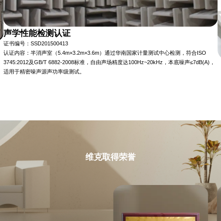
声学性能检测认证
证书编号：SSD201500413
认证内容：半消声室（5.4m×3.2m×3.6m）通过华南国家计量测试中心检测，符合ISO
3745:2012及GB/T 6882-2008标准，自由声场精度达100Hz~20kHz，本底噪声≤7dB(A)，
适用于精密噪声源声功率级测试。
维克取得荣誉