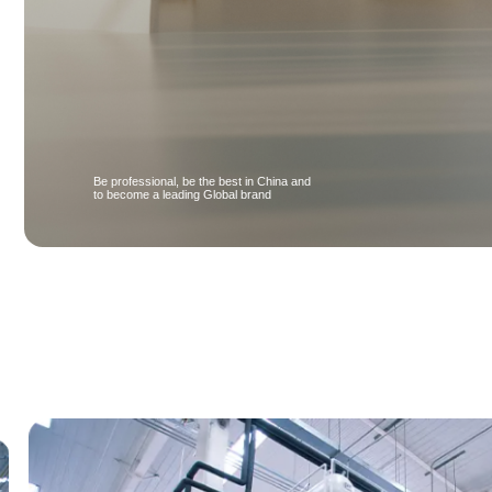
十佳供应商
制造业百强
Be professional, be the best in China and
to become a leading Global brand