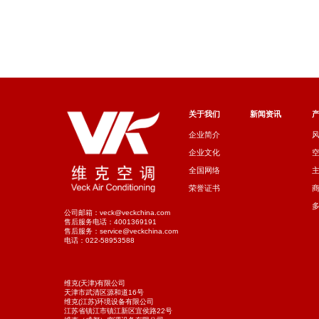
关于我们
新闻资讯
企业简介
企业文化
全国网络
荣誉证书
公司邮箱：veck@veckchina.com
售后服务电话：4001369191
售后服务：service@veckchina.com
电话：022-58953588
维克(天津)有限公司
天津市武清区源和道16号
维克(江苏)环境设备有限公司
江苏省镇江市镇江新区宜侯路22号