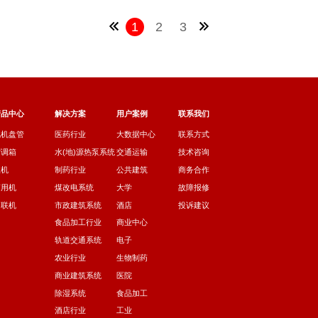
1
2
3
产品中心
解决方案
用户案例
联系我们
风机盘管
医药行业
大数据中心
联系方式
空调箱
水(地)源热泵系统
交通运输
技术咨询
主机
制药行业
公共建筑
商务合作
商用机
煤改电系统
大学
故障报修
多联机
市政建筑系统
酒店
投诉建议
食品加工行业
商业中心
轨道交通系统
电子
农业行业
生物制药
商业建筑系统
医院
除湿系统
食品加工
酒店行业
工业