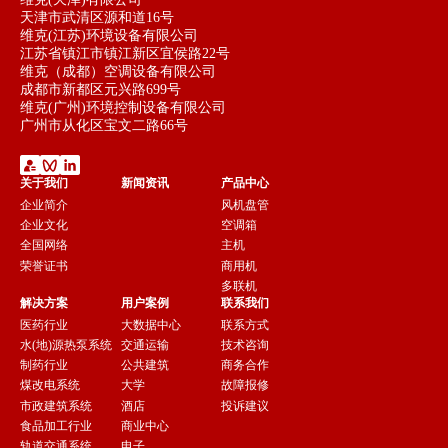
天津市武清区源和道16号
维克(江苏)环境设备有限公司
江苏省镇江市镇江新区宜侯路22号
维克（成都）空调设备有限公司
成都市新都区元兴路699号
维克(广州)环境控制设备有限公司
广州市从化区宝文二路66号
关于我们
新闻资讯
产品中心
企业简介
风机盘管
企业文化
空调箱
全国网络
主机
荣誉证书
商用机
多联机
解决方案
用户案例
联系我们
医药行业
大数据中心
联系方式
水(地)源热泵系统
交通运输
技术咨询
制药行业
公共建筑
商务合作
煤改电系统
大学
故障报修
市政建筑系统
酒店
投诉建议
食品加工行业
商业中心
轨道交通系统
电子