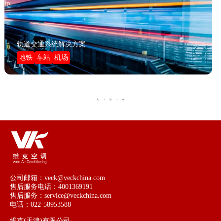
轨道交通系统解决方案
地铁
车站
机场
1
1
共
页
条
公司邮箱：veck@veckchina.com
售后服务电话：4001369191
售后服务：service@veckchina.com
电话：022-58953588
维克(天津)有限公司