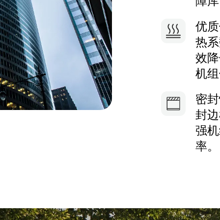
障库
优质
热系
效降
机组
密封
封边
强机
率。