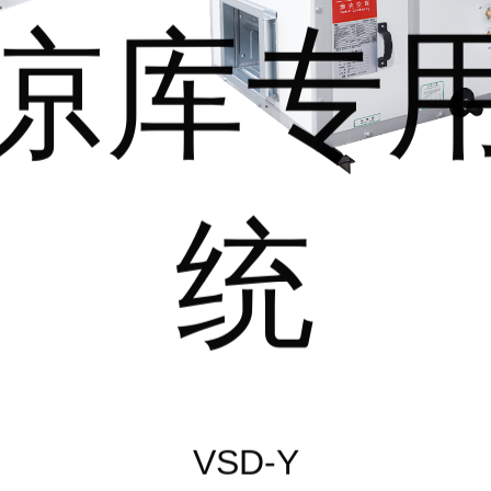
凉库专
统
VSD-Y