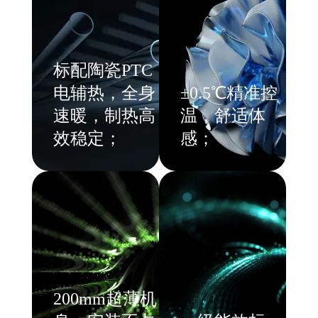
标配陶瓷PTC
电辅热，全身
±0.5℃精准控
速暖，制热高
温，舒适体
效稳定；
感；
200mm超薄机